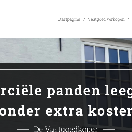
Startpagina
Vastgoed verkopen
ciële panden le
onder extra koste
De Vastgoedkoper