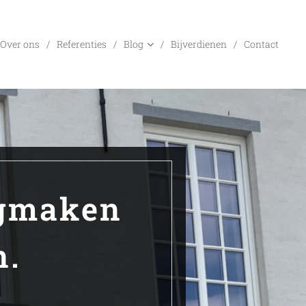
Over ons
Referenties
Blog
Bijverdienen
Contact
egmaken
n.