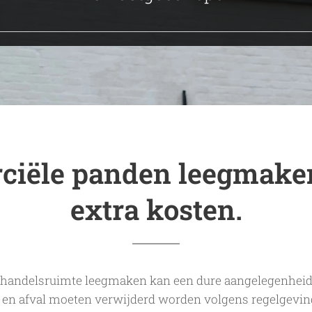
iële panden leegmake
extra kosten.
handelsruimte leegmaken kan een dure aangelegenheid z
es en afval moeten verwijderd worden volgens regelgevin