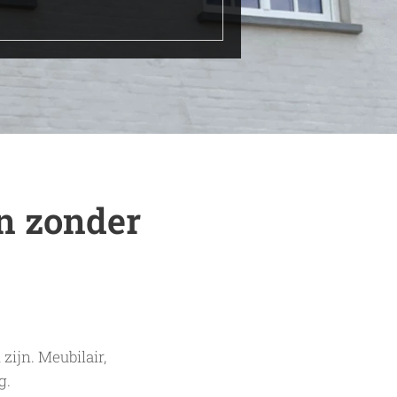
n zonder
ijn. Meubilair,
g.