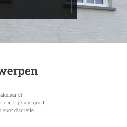
twerpen
akelaar of
en bedrijfsvastgoed
 voor discretie,