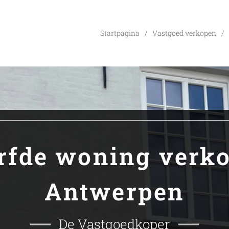
Startpagina
Vastgoed verkopen
rfde woning verk
Antwerpen
De Vastgoedkoper