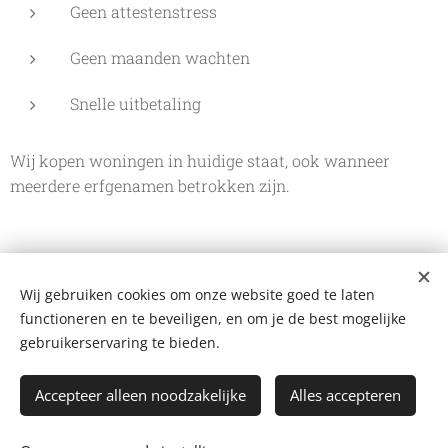
Geen attestenstress
Geen maanden wachten
Snelle uitbetaling
Wij kopen woningen in huidige staat, ook wanneer
meerdere erfgenamen betrokken zijn.
Wij gebruiken cookies om onze website goed te laten
De Vastgoedkoper
functioneren en te beveiligen, en om je de best mogelijke
Bergstraat 109 A, 2220 Heist-op-den-Berg
+32 499 102 124
gebruikerservaring te bieden.
mail@devastgoedkoper.be
Privacyverklaring
Accepteer alleen noodzakelijke
Alles accepteren
Facebook
-
Instagram
-
WhatsApp