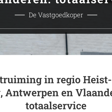
De Vastgoedkoper
truiming in regio Heist
, Antwerpen en Vlaand
totaalservice