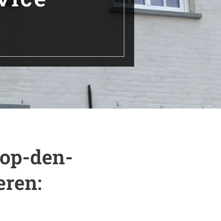
-op-den-
eren: