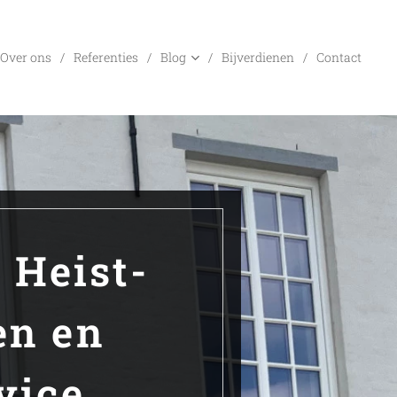
Over ons
Referenties
Blog
Bijverdienen
Contact
 Heist-
en en
vice