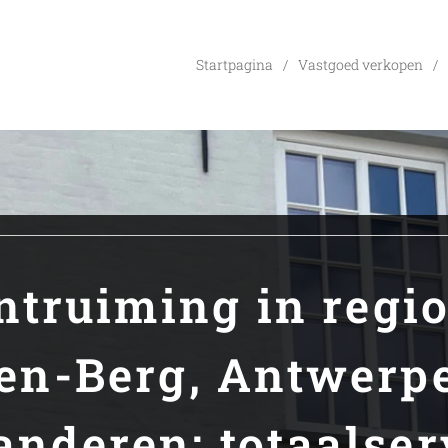
Startpagina
Vastgoed verkopen
ntruiming in regio
en-Berg, Antwerp
anderen: totaalser