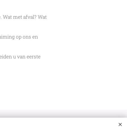
. Wat met afval? Wat
ruiming op ons en
eiden u van eerste
rdienen
-
Blog
-
Koopweken
Cookies