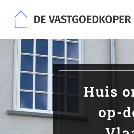
DE VASTGOEDKOPER
Huis o
op-d
Vla