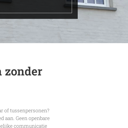
 zonder
r of tussenpersonen?
ed aan. Geen openbare
idelijke communicatie