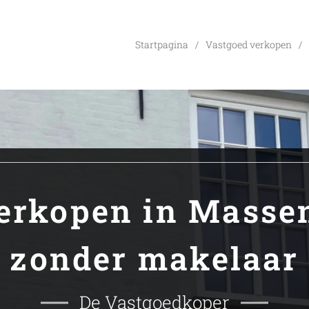
Startpagina
Vastgoed verkopen
erkopen in Mass
zonder makelaar
De Vastgoedkoper