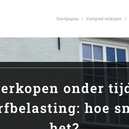
Startpagina
Vastgoed verkopen
verkopen onder tij
rfbelasting: hoe s
het?