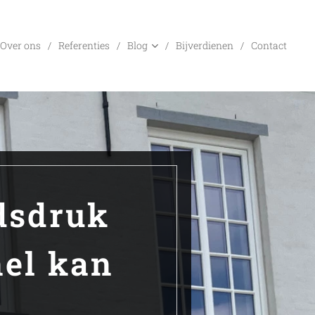
Over ons
Referenties
Blog
Bijverdienen
Contact
dsdruk
nel kan