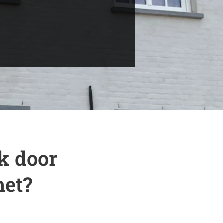
k door
het?