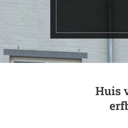
Huis 
erf