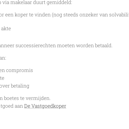
 via makelaar duurt gemiddeld:
 een koper te vinden (nog steeds onzeker van solvabilit
 akte
wanneer successierechten moeten worden betaald.
an:
gen compromis
te
ver betaling
m boetes te vermijden.
stgoed aan
De Vastgoedkoper