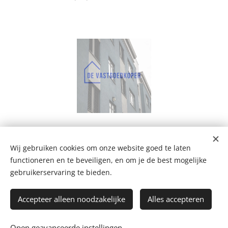
Wij gebruiken cookies om onze website goed te laten
De Vastgoedkoper
functioneren en te beveiligen, en om je de best mogelijke
Bergstraat 109 A, 2220 Heist-op-den-Berg
+32 499 102 124
gebruikerservaring te bieden.
mail@devastgoedkoper.be
Privacyverklaring
Accepteer alleen noodzakelijke
Alles accepteren
Facebook
-
Instagram
-
WhatsApp
Open geavanceerde instellingen