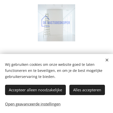
Wij gebruiken cookies om onze website goed te laten
De Vastgoedkoper
functioneren en te beveiligen, en om je de best mogelijke
Bergstraat 109 A, 2220 Heist-op-den-Berg
+32 499 102 124
gebruikerservaring te bieden.
mail@devastgoedkoper.be
Privacyverklaring
Accepteer alleen noodzakelijke
Alles accepteren
Facebook
-
Instagram
-
WhatsApp
Bijverdienen
-
Blog
-
Koopweken
Open geavanceerde instellingen
Cookies