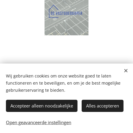
Wij gebruiken cookies om onze website goed te laten
De Vastgoedkoper
functioneren en te beveiligen, en om je de best mogelijke
Bergstraat 109 A, 2220 Heist-op-den-Berg
+32 499 102 124
gebruikerservaring te bieden.
mail@devastgoedkoper.be
Privacyverklaring
Accepteer alleen noodzakelijke
Alles accepteren
Facebook
-
Instagram
-
WhatsApp
Bijverdienen
-
Blog
-
Koopweken
Open geavanceerde instellingen
Cookies