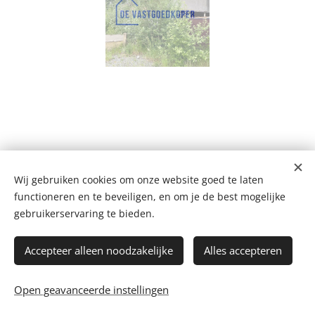
Wij gebruiken cookies om onze website goed te laten
De Vastgoedkoper
functioneren en te beveiligen, en om je de best mogelijke
Bergstraat 109 A, 2220 Heist-op-den-Berg
+32 499 102 124
gebruikerservaring te bieden.
mail@devastgoedkoper.be
Privacyverklaring
Accepteer alleen noodzakelijke
Alles accepteren
Facebook
-
Instagram
-
WhatsApp
Bijverdienen
-
Blog
-
Koopweken
Open geavanceerde instellingen
Cookies