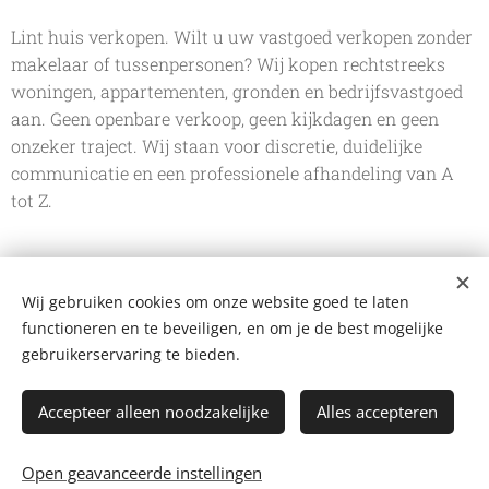
Lint huis verkopen. Wilt u uw vastgoed verkopen zonder
makelaar of tussenpersonen? Wij kopen rechtstreeks
woningen, appartementen, gronden en bedrijfsvastgoed
aan. Geen openbare verkoop, geen kijkdagen en geen
onzeker traject. Wij staan voor discretie, duidelijke
communicatie en een professionele afhandeling van A
tot Z.
Wij gebruiken cookies om onze website goed te laten
De Vastgoedkoper
functioneren en te beveiligen, en om je de best mogelijke
Bergstraat 109 A, 2220 Heist-op-den-Berg
+32 499 102 124
gebruikerservaring te bieden.
mail@devastgoedkoper.be
Privacyverklaring
Accepteer alleen noodzakelijke
Alles accepteren
Facebook
-
Instagram
-
WhatsApp
Bijverdienen
-
Blog
-
Koopweken
Open geavanceerde instellingen
Cookies