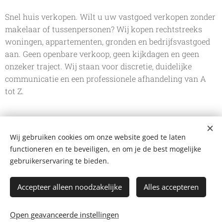
Snel huis verkopen. Wilt u uw vastgoed verkopen zonder
makelaar of tussenpersonen? Wij kopen rechtstreeks
woningen, appartementen, gronden en bedrijfsvastgoed
aan. Geen openbare verkoop, geen kijkdagen en geen
onzeker traject. Wij staan voor discretie, duidelijke
communicatie en een professionele afhandeling van A
tot Z.
Wij gebruiken cookies om onze website goed te laten
De Vastgoedkoper
functioneren en te beveiligen, en om je de best mogelijke
Bergstraat 109 A, 2220 Heist-op-den-Berg
+32 499 102 124
gebruikerservaring te bieden.
mail@devastgoedkoper.be
Privacyverklaring
Accepteer alleen noodzakelijke
Alles accepteren
Facebook
-
Instagram
-
WhatsApp
Bijverdienen
-
Blog
-
Koopweken
Open geavanceerde instellingen
Cookies