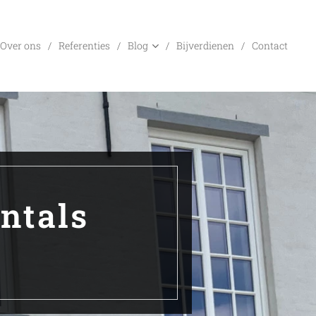
Over ons
Referenties
Blog
Bijverdienen
Contact
ntals