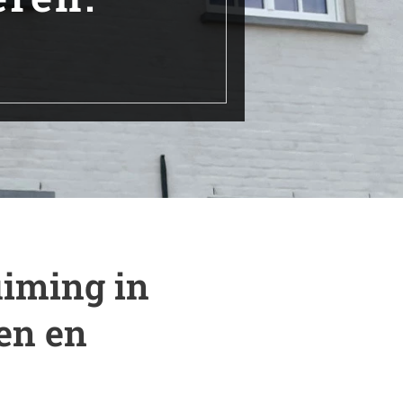
uiming in
en en