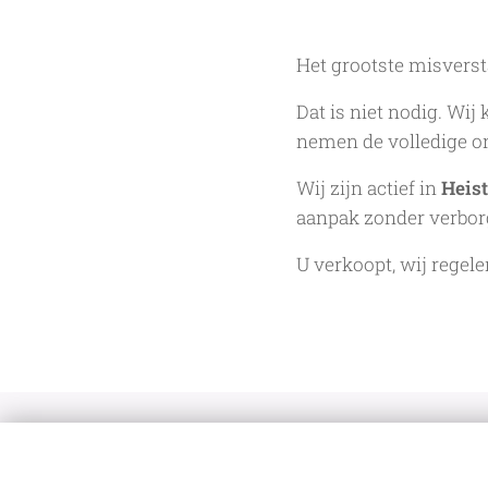
Het grootste misverst
Dat is niet nodig. Wi
nemen de volledige o
Wij zijn actief in
Heis
aanpak zonder verbor
U verkoopt, wij regele
De Vastgoedkoper
Bergstraat 109 A, 2220 Heist-op-den-Berg
+32 499 102 124