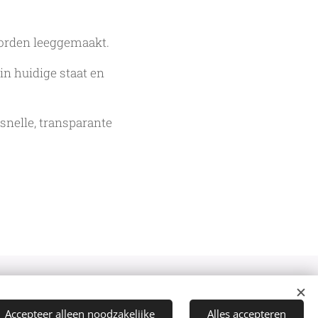
worden leeggemaakt.
n huidige staat en
snelle, transparante
rdienen
-
Blog
-
Koopweken
Cookies
Accepteer alleen noodzakelijke
Alles accepteren