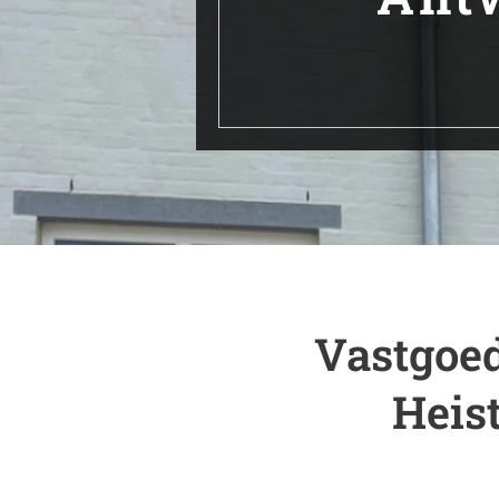
Vastgoed
Heis