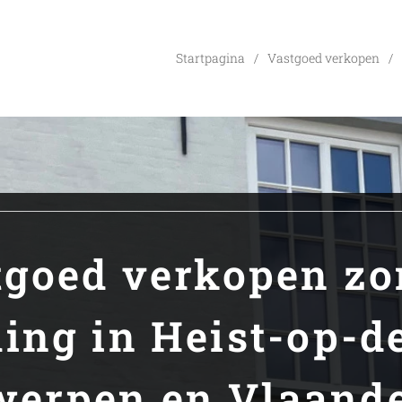
Startpagina
Vastgoed verkopen
tgoed verkopen zo
ing in Heist-op-d
werpen en Vlaande