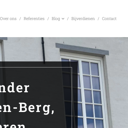
Over ons
Referenties
Blog
Bijverdienen
Contact
nder
en-Berg,
ren.