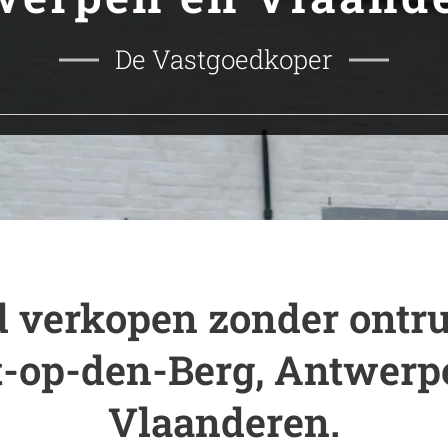
De Vastgoedkoper
 verkopen zonder ontr
t-op-den-Berg, Antwerp
Vlaanderen.